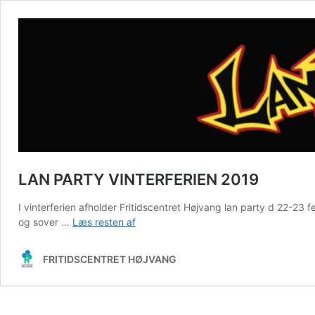
LAN PARTY VINTERFERIEN 2019
I vinterferien afholder Fritidscentret Højvang lan party d 22-23 
LAN
og sover …
Læs resten af
PARTY
VINTERFERIEN
FRITIDSCENTRET HØJVANG
2019