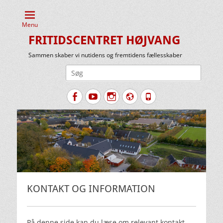
Menu
FRITIDSCENTRET HØJVANG
Sammen skaber vi nutidens og fremtidens fællesskaber
Søg
efter:
Facebook
YouTube
Instagram
Website
Tlf.
KONTAKT OG INFORMATION
På denne side kan du læse om relevant kontakt