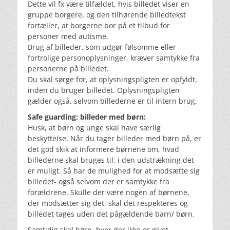
Dette vil fx være tilfældet, hvis billedet viser en
gruppe borgere, og den tilhørende billedtekst
fortæller, at borgerne bor på et tilbud for
personer med autisme.
Brug af billeder, som udgør følsomme eller
fortrolige personoplysninger, kræver samtykke fra
personerne på billedet.
Du skal sørge for, at oplysningspligten er opfyldt,
inden du bruger billedet. Oplysningspligten
gælder også, selvom billederne er til intern brug.
Safe guarding: billeder med børn:
Husk, at børn og unge skal have særlig
beskyttelse. Når du tager billeder med børn på, er
det god skik at informere børnene om, hvad
billederne skal bruges til, i den udstrækning det
er muligt. Så har de mulighed for at modsætte sig
billedet- også selvom der er samtykke fra
forældrene. Skulle der være nogen af børnene,
der modsætter sig det, skal det respekteres og
billedet tages uden det pågældende barn/ børn.
Samtidig skal børn, hvor der ikke er givet