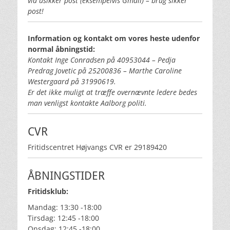
via usikker post (eksempelvis Gmail) – brug sikker
post!
Information og kontakt om vores heste udenfor
normal åbningstid:
Kontakt Inge Conradsen på 40953044 – Pedja
Predrag Jovetic på 25200836 – Marthe Caroline
Westergaard på 31990619.
Er det ikke muligt at træffe overnævnte ledere bedes
man venligst kontakte Aalborg politi.
CVR
Fritidscentret Højvangs CVR er 29189420
ÅBNINGSTIDER
Fritidsklub:
Mandag: 13:30 -18:00
Tirsdag: 12:45 -18:00
Onsdag: 12:45 -18:00