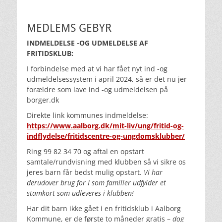
MEDLEMS GEBYR
INDMELDELSE -OG UDMELDELSE AF
FRITIDSKLUB:
I forbindelse med at vi har fået nyt ind -og
udmeldelsessystem i april 2024, så er det nu jer
forældre som lave ind -og udmeldelsen på
borger.dk
Direkte link kommunes indmeldelse:
https://www.aalborg.dk/mit-liv/ung/fritid-og-
indflydelse/fritidscentre-og-ungdomsklubber/
Ring 99 82 34 70 og aftal en opstart
samtale/rundvisning med klubben så vi sikre os
jeres barn får bedst mulig opstart.
Vi har
derudover brug for I som familier udfylder et
stamkort som udleveres i klubben!
Har dit barn ikke gået i en fritidsklub i Aalborg
Kommune, er de første to måneder gratis –
dog