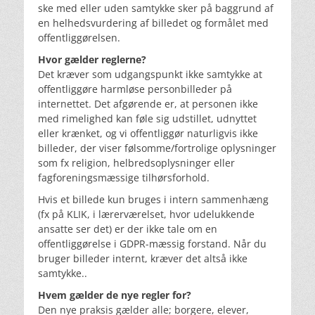
ske med eller uden samtykke sker på baggrund af
en helhedsvurdering af billedet og formålet med
offentliggørelsen.
Hvor gælder reglerne?
Det kræver som udgangspunkt ikke samtykke at
offentliggøre harmløse personbilleder på
internettet. Det afgørende er, at personen ikke
med rimelighed kan føle sig udstillet, udnyttet
eller krænket, og vi offentliggør naturligvis ikke
billeder, der viser følsomme/fortrolige oplysninger
som fx religion, helbredsoplysninger eller
fagforeningsmæssige tilhørsforhold.
Hvis et billede kun bruges i intern sammenhæng
(fx på KLIK, i lærerværelset, hvor udelukkende
ansatte ser det) er der ikke tale om en
offentliggørelse i GDPR-mæssig forstand. Når du
bruger billeder internt, kræver det altså ikke
samtykke..
Hvem gælder de nye regler for?
Den nye praksis gælder alle; borgere, elever,