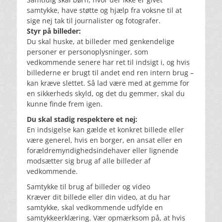
samtykke, have støtte og hjælp fra voksne til at
sige nej tak til journalister og fotografer.
Styr på billeder:
Du skal huske, at billeder med genkendelige
personer er personoplysninger, som
vedkommende senere har ret til indsigt i, og hvis
billederne er brugt til andet end ren intern brug –
kan kræve slettet. Så lad være med at gemme for
en sikkerheds skyld, og det du gemmer, skal du
kunne finde frem igen.
Du skal stadig respektere et nej:
En indsigelse kan gælde et konkret billede eller
være generel, hvis en borger, en ansat eller en
forældremyndighedsindehaver eller lignende
modsætter sig brug af alle billeder af
vedkommende.
Samtykke til brug af billeder og video
Kræver dit billede eller din video, at du har
samtykke, skal vedkommende udfylde en
samtykkeerklæring. Vær opmærksom på, at hvis