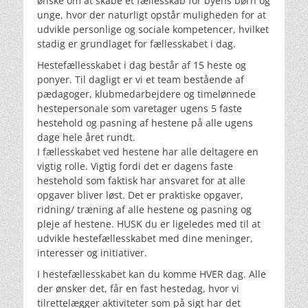
ønske om at skabe et fællesskab for byens børn og 
unge, hvor der naturligt opstår muligheden for at 
udvikle personlige og sociale kompetencer, hvilket 
stadig er grundlaget for fællesskabet i dag. 
Hestefællesskabet i dag består af 15 heste og 
ponyer. Til dagligt er vi et team bestående af 
pædagoger, klubmedarbejdere og timelønnede 
hestepersonale som varetager ugens 5 faste 
hestehold og pasning af hestene på alle ugens 
dage hele året rundt. 
I fællesskabet ved hestene har alle deltagere en 
vigtig rolle. Vigtig fordi det er dagens faste 
hestehold som faktisk har ansvaret for at alle 
opgaver bliver løst. Det er praktiske opgaver, 
ridning/ træning af alle hestene og pasning og 
pleje af hestene. HUSK du er ligeledes med til at 
udvikle hestefællesskabet med dine meninger, 
interesser og initiativer. 
I hestefællesskabet kan du komme HVER dag. Alle 
der ønsker det, får en fast hestedag, hvor vi 
tilrettelægger aktiviteter som på sigt har det 