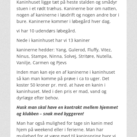
Kaninhuset ligge tæt på heste stalden og smådyr
stuen i et rødt træhus. Kaninerne bor om natten,
nogen af kaninerne i løsdrift og nogen andre bor i
bure. Kaninerne kommer i løbegård hver dag.
vi har 10 udendørs løbegård.
Nede i kaninhuset har vi 13 kaniner
kaninerne hedder: Yang, Gulerod, Fluffy, Vitez,
Ninus, Stampe, Ninna, Solvej, Stritøre, Nutella,
Vanilje, Carmen og Pjevs
Inden man kan eje en af kaninerne i kaninhuset
så kan man komme på prøve i ca to uger. Det
koster 50 kroner pr. mrd. at have en kanin i
kaninhuset. Med i den pris er mad, vand og
dyrlæge efter behov.
Husk man skal have en kontrakt mellem hjemmet
og klubben – snak med byggeren!
Man har også mulighed for tage sin kanin med
hjem på weekend eller i ferierne. Man har
mulighed for at være med til kaninspring hvor vi