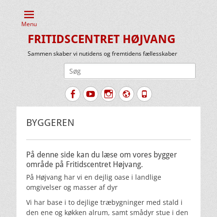
Menu
FRITIDSCENTRET HØJVANG
Sammen skaber vi nutidens og fremtidens fællesskaber
Søg
efter:
Facebook
YouTube
Instagram
Website
Tlf.
BYGGEREN
På denne side kan du læse om vores bygger
område på Fritidscentret Højvang.
På Højvang har vi en dejlig oase i landlige
omgivelser og masser af dyr
Vi har base i to dejlige træbygninger med stald i
den ene og køkken alrum, samt smådyr stue i den