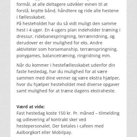
formål, at alle deltagere udvikler evnen til at 
forstå, knytte bånd, håndtere og ride alle hestene 
i fællesskabet.
På hesteholdet har du så vidt muligt den samme 
hest i 4 uger. En 4 ugers plan indeholder træning i 
dressur, ridebanespringning, terrænridning, og 
derudover er der mulighed for eks. Andre 
aktiviteter som horsemanship, terrænspringning, 
ponygames, balancetræning, ringridning mm. 
Når du kommer i hestefællesskabet udenfor din 
faste hestedag, har du mulighed for at være 
sammen med dine venner og være ekstra hjælper, 
hvor du hjælper hesteholdet med diverse opgaver 
samt mulighed for at træne dagens ekstraheste. 
Værd at vide:
Fast hestedag koste 150 kr. Pr. måned – tilmelding 
og udlevering af kontrakt sker ved 
hestepersonalet. Der betales i cafeen med 
Aalborgkort eller Mobilpay.