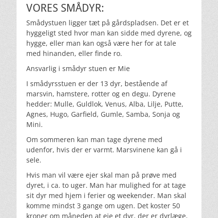
VORES SMÅDYR:
Smådystuen ligger tæt på gårdspladsen. Det er et
hyggeligt sted hvor man kan sidde med dyrene, og
hygge, eller man kan også være her for at tale
med hinanden, eller finde ro.
Ansvarlig i smådyr stuen er Mie
I smådyrsstuen er der 13 dyr, bestående af
marsvin, hamstere, rotter og en degu. Dyrene
hedder: Mulle, Guldlok, Venus, Alba, Lilje, Putte,
Agnes, Hugo, Garfield, Gumle, Samba, Sonja og
Mini.
Om sommeren kan man tage dyrene med
udenfor, hvis der er varmt. Marsvinene kan gå i
sele.
Hvis man vil være ejer skal man på prøve med
dyret, i ca. to uger. Man har mulighed for at tage
sit dyr med hjem i ferier og weekender. Man skal
komme mindst 3 gange om ugen. Det koster 50
kroner om måneden at eje et dyr, der er dyrlæge,