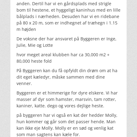
anden. Dertil har vi en gårdsplads med strigle
bom til hestene, et hyggeligt kaninhus med en lille
bålplads i nærheden. Desuden har vi en ridebane
på 80 x 20 m, som er indhegnet af træhegn i 1.15
m højden
De voksne der har ansvaret på Byggeren er Inge,
Julie, Mie og Lotte
hvor meget areal klubben har ca 30,000 m2 +
80,000 heste fold
På Byggeren kan du få opfyldt din drøm om at ha
dit eget kæledyr, måske sammen med dine
venner.
Byggeren er et himmerige for dyre elskere. Vi har
masser af dyr som hamster, marsvin, tam rotter,
kaniner, katte. dego og vores dejlige heste.
på byggeren har vi også en kat der hedder Molly,
hun kommer og går som det passer hende. Man
kan ikke eje Molly. Molly er en sød og venlig kat
som man sagtens kan kæle for.