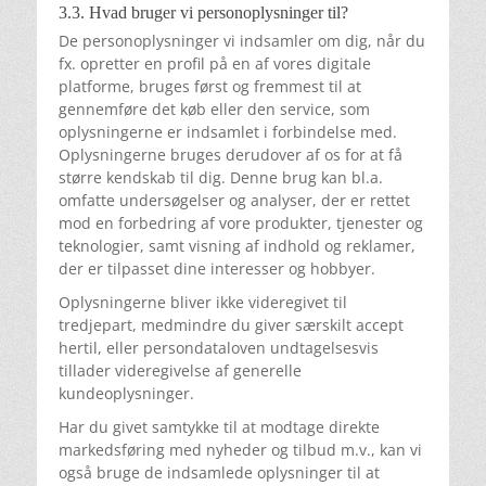
3.3. Hvad bruger vi personoplysninger til?
De personoplysninger vi indsamler om dig, når du
fx. opretter en profil på en af vores digitale
platforme, bruges først og fremmest til at
gennemføre det køb eller den service, som
oplysningerne er indsamlet i forbindelse med.
Oplysningerne bruges derudover af os for at få
større kendskab til dig. Denne brug kan bl.a.
omfatte undersøgelser og analyser, der er rettet
mod en forbedring af vore produkter, tjenester og
teknologier, samt visning af indhold og reklamer,
der er tilpasset dine interesser og hobbyer.
Oplysningerne bliver ikke videregivet til
tredjepart, medmindre du giver særskilt accept
hertil, eller persondataloven undtagelsesvis
tillader videregivelse af generelle
kundeoplysninger.
Har du givet samtykke til at modtage direkte
markedsføring med nyheder og tilbud m.v., kan vi
også bruge de indsamlede oplysninger til at