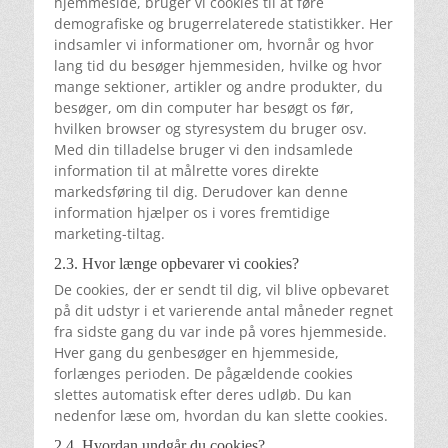
hjemmeside, bruger vi cookies til at føre
demografiske og brugerrelaterede statistikker. Her
indsamler vi informationer om, hvornår og hvor
lang tid du besøger hjemmesiden, hvilke og hvor
mange sektioner, artikler og andre produkter, du
besøger, om din computer har besøgt os før,
hvilken browser og styresystem du bruger osv.
Med din tilladelse bruger vi den indsamlede
information til at målrette vores direkte
markedsføring til dig. Derudover kan denne
information hjælper os i vores fremtidige
marketing-tiltag.
2.3. Hvor længe opbevarer vi cookies?
De cookies, der er sendt til dig, vil blive opbevaret
på dit udstyr i et varierende antal måneder regnet
fra sidste gang du var inde på vores hjemmeside.
Hver gang du genbesøger en hjemmeside,
forlænges perioden. De pågældende cookies
slettes automatisk efter deres udløb. Du kan
nedenfor læse om, hvordan du kan slette cookies.
2.4. Hvordan undgår du cookies?