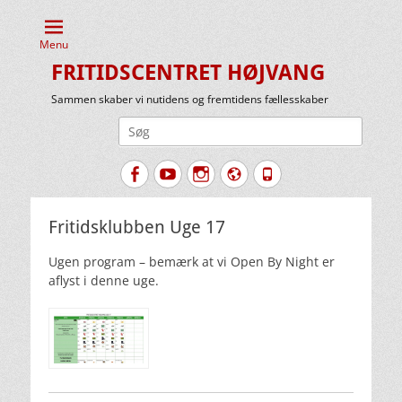
Menu
FRITIDSCENTRET HØJVANG
Sammen skaber vi nutidens og fremtidens fællesskaber
Søg
efter:
Facebook
YouTube
Instagram
Website
Tlf.
Fritidsklubben Uge 17
Ugen program – bemærk at vi Open By Night er
aflyst i denne uge.