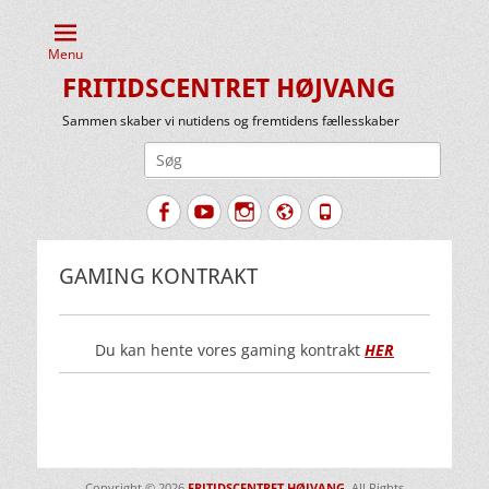
Menu
FRITIDSCENTRET HØJVANG
Sammen skaber vi nutidens og fremtidens fællesskaber
Søg
efter:
Facebook
YouTube
Instagram
Website
Tlf.
GAMING KONTRAKT
Du kan hente vores gaming kontrakt
HER
Copyright © 2026
FRITIDSCENTRET HØJVANG
. All Rights