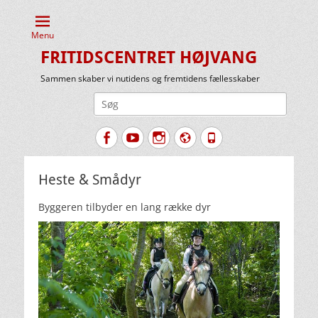
Menu
FRITIDSCENTRET HØJVANG
Sammen skaber vi nutidens og fremtidens fællesskaber
Søg
efter:
Facebook
YouTube
Instagram
Website
Tlf.
Heste & Smådyr
Byggeren tilbyder en lang række dyr