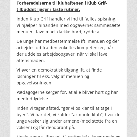
Forberedelserne til klubaftenen i Klub Grif-
tilbuddet ligger i faste rutiner.
Inden Klub Grif handler vi ind til fælles spisning.
Vi hjælper hinanden med opgaverne; sammesætte
menuen, lave mad, dække bord, rydde af.
De unge har medbestemmelse ift. menuen og der
arbejdes ud fra den enkeltes kompetencer, når
der uddeles arbejdsopgaver, når vi skal lave
aftensmaden.
Vi øver en demokratisk tilgang ift. at finde
løsninger til eks. valg af menuen og
opgaveløsningen.
Pædagogerne sørger for, at alle bliver hørt og har
medindflydelse.
Inden vi tager afsted, ”gør vi os klar til at tage i
byen”. Vi har det, vi kalder ”armhule-klub”, hvor de
unge vasker sig under armene (med støtte fra en
voksen) og får deodorant på.
Nogle unge skifter tøj. Vi sætter hår, laver negle og