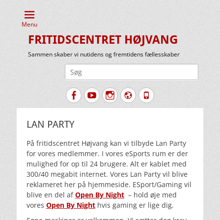
Menu
FRITIDSCENTRET HØJVANG
Sammen skaber vi nutidens og fremtidens fællesskaber
Søg
efter:
Facebook
YouTube
Instagram
Website
Tlf.
LAN PARTY
På fritidscentret Højvang kan vi tilbyde Lan Party
for vores medlemmer. I vores eSports rum er der
mulighed for op til 24 brugere. Alt er kablet med
300/40 megabit internet. Vores Lan Party vil blive
reklameret her på hjemmeside. ESport/Gaming vil
blive en del af
Open By Night
– hold øje med
vores
Open By Night
hvis gaming er lige dig.