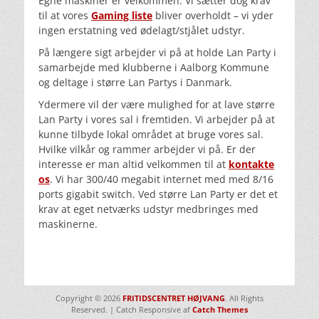
Egne maskiner er velkommen. Vi sætter dog krav
til at vores
Gaming liste
bliver overholdt – vi yder
ingen erstatning ved ødelagt/stjålet udstyr.
På længere sigt arbejder vi på at holde Lan Party i
samarbejde med klubberne i Aalborg Kommune
og deltage i større Lan Partys i Danmark.
Ydermere vil der være mulighed for at lave større
Lan Party i vores sal i fremtiden. Vi arbejder på at
kunne tilbyde lokal området at bruge vores sal.
Hvilke vilkår og rammer arbejder vi på. Er der
interesse er man altid velkommen til at
kontakte
os
. Vi har 300/40 megabit internet med med 8/16
ports gigabit switch. Ved større Lan Party er det et
krav at eget netværks udstyr medbringes med
maskinerne.
Copyright © 2026
FRITIDSCENTRET HØJVANG
. All Rights
Reserved. | Catch Responsive af
Catch Themes