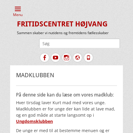
Menu
FRITIDSCENTRET HØJVANG
Sammen skaber vi nutidens og fremtidens fællesskaber
Søg
efter:
Facebook
YouTube
Instagram
Website
Tlf.
MADKLUBBEN
På denne side kan du læse om vores madklub:
Hver tirsdag laver Kurt mad med vores unge.
Madklubben er for unge der kan lide at lave mad,
og en god måde at starte langsomt op i
Ungdomsklubben
De unge er med til at bestemme menuen og er