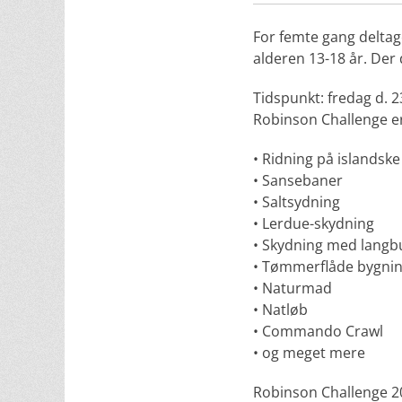
For femte gang delta
alderen 13-18 år. Der d
Tidspunkt: fredag d. 
Robinson Challenge er 
• Ridning på islandske
• Sansebaner
• Saltsydning
• Lerdue-skydning
• Skydning med langb
• Tømmerflåde bygni
• Naturmad
• Natløb
• Commando Crawl
• og meget mere
Robinson Challenge 20