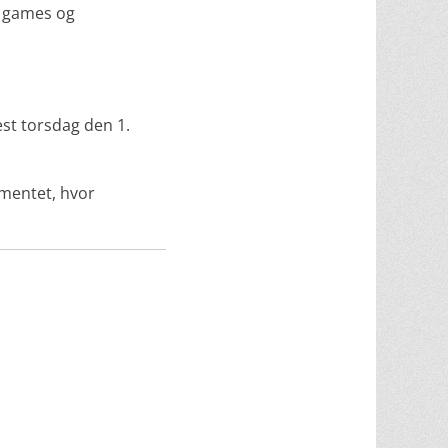
e games og
est torsdag den 1.
mentet, hvor