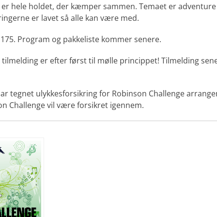
t er hele holdet, der kæmper sammen. Temaet er adventur
ngerne er lavet så alle kan være med.
r. 175. Program og pakkeliste kommer senere.
 tilmelding er efter først til mølle princippet! Tilmelding sen
r tegnet ulykkesforsikring for Robinson Challenge arrange
n Challenge vil være forsikret igennem.