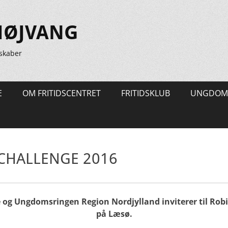
HØJVANG
skaber
E
OM FRITIDSCENTRET
FRITIDSKLUB
UNGDOM
CHALLENGE 2016
g Ungdomsringen Region Nordjylland inviterer til Rob
på Læsø.