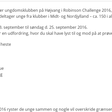
ger ungdomsklubben på Højvang i Robinson Challenge 2016, 
eltager unge fra klubber i Midt- og Nordjylland – ca. 150 i al
23. september til søndag d. 25. september 2016.
en udfordring, hvor du skal have lyst til og mod på at prøve 
 heste
ue
ng
16 ryster de unge sammen og nogle vil overskride grænser. 