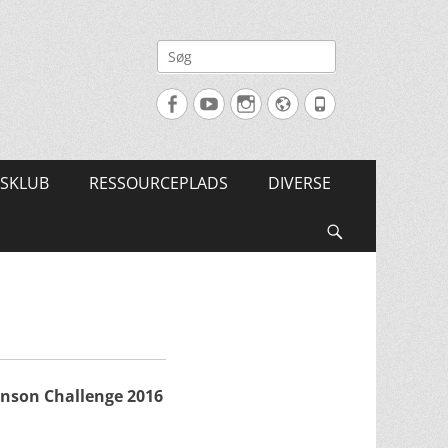
Søg
efter:
Facebook
YouTube
Instagram
Website
Tlf.
SKLUB
RESSOURCEPLADS
DIVERSE
Søg
inson Challenge 2016