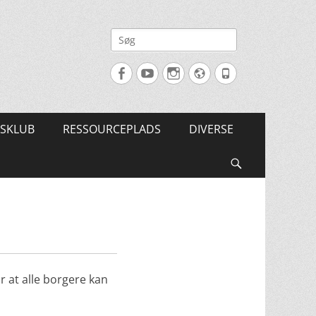
Søg
efter:
Facebook
YouTube
Instagram
Website
Tlf.
SKLUB
RESSOURCEPLADS
DIVERSE
Søg
 at alle borgere kan