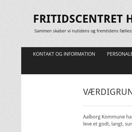
FRITIDSCENTRET 
Sammen skaber vi nutidens og fremtidens fælles
Primær
Spring
KONTAKT OG INFORMATION
PERSONAL
til
Menu
indhold
VÆRDIGRU
Aalborg Kommune har 
leve et godt, langt, sun