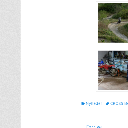
kategorier
Tags
Nyheder
CROSS B
← Forrige