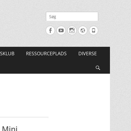
Søg
efter:
Facebook
YouTube
Instagram
Website
Tlf.
SKLUB
RESSOURCEPLADS
DIVERSE
Søg
 Mini