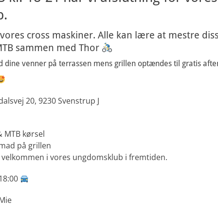
b.
ores cross maskiner. Alle kan lære at mestre diss
å MTB sammen med Thor
 dine venner på terrassen mens grillen optændes til gratis aft
dalsvej 20, 9230 Svenstrup J
 & MTB kørsel
smad på grillen
og velkommen i vores ungdomsklub i fremtiden.
 18:00
 Mie