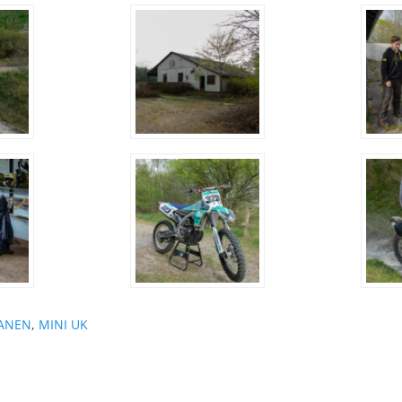
ANEN
,
MINI UK