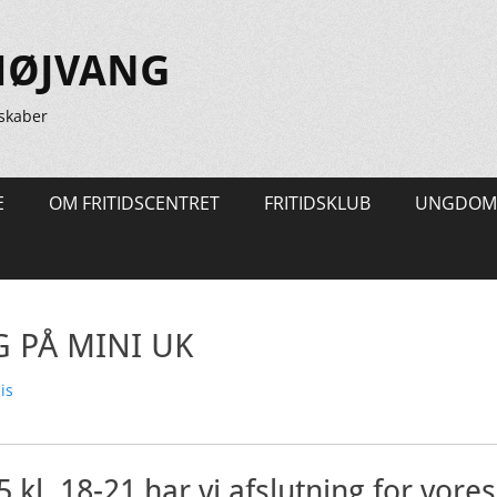
HØJVANG
skaber
E
OM FRITIDSCENTRET
FRITIDSKLUB
UNGDOM
 PÅ MINI UK
is
 kl. 18-21 har vi afslutning for vores