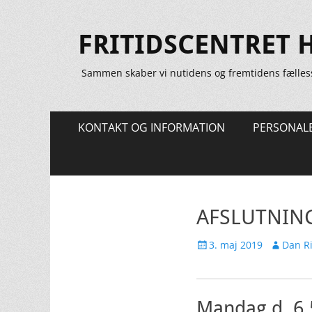
FRITIDSCENTRET 
Sammen skaber vi nutidens og fremtidens fælles
Primær
Spring
KONTAKT OG INFORMATION
PERSONAL
til
Menu
indhold
AFSLUTNING
Udgivet
Forfatter
3. maj 2019
Dan Ri
den
Mandag d. 6.5