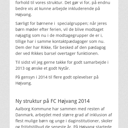
forhold til vores struktur. Det gør vi for, på endnu
bedre vis at kunne arbejde inkluderende på
Højvang.
Særligt for børnene i specialgruppen; når jeres
børn møder efter ferien, vil de blive modtaget
nøjagtig som nu i de modtagegrupper de er i,
tillige har i samme kontaktpædagoger som nu.
Dem der har Rikke, får besked af den pædagog
der ved Rikkes barsel overtager funktionen.
Til sidst vil jeg gerne takke for godt samarbejde i
2013 og ønske et godt Nytår.
På gensyn i 2014 til flere godt oplevelser på
Højvang.
Ny struktur på FC Højvang 2014
Aalborg Kommune har sammen med resten af
Danmark, arbejdet med større grad af inklusion af
flest mulige børn og unge i daginstitutioner, skoler
og fritidstilbud de seneste år. På Højvang startede