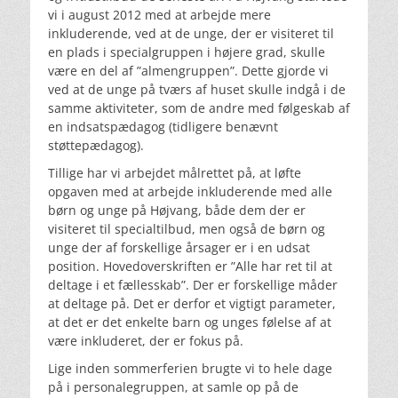
vi i august 2012 med at arbejde mere
inkluderende, ved at de unge, der er visiteret til
en plads i specialgruppen i højere grad, skulle
være en del af ”almengruppen”. Dette gjorde vi
ved at de unge på tværs af huset skulle indgå i de
samme aktiviteter, som de andre med følgeskab af
en indsatspædagog (tidligere benævnt
støttepædagog).
Tillige har vi arbejdet målrettet på, at løfte
opgaven med at arbejde inkluderende med alle
børn og unge på Højvang, både dem der er
visiteret til specialtilbud, men også de børn og
unge der af forskellige årsager er i en udsat
position. Hovedoverskriften er ”Alle har ret til at
deltage i et fællesskab”. Der er forskellige måder
at deltage på. Det er derfor et vigtigt parameter,
at det er det enkelte barn og unges følelse af at
være inkluderet, der er fokus på.
Lige inden sommerferien brugte vi to hele dage
på i personalegruppen, at samle op på de