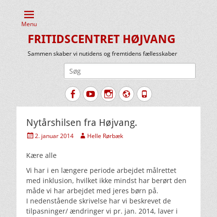
Menu
FRITIDSCENTRET HØJVANG
Sammen skaber vi nutidens og fremtidens fællesskaber
Søg
efter:
Facebook
YouTube
Instagram
Website
Tlf.
Nytårshilsen fra Højvang.
Udgivet
Forfatter
2. januar 2014
Helle Rørbæk
den
Kære alle
Vi har i en længere periode arbejdet målrettet
med inklusion, hvilket ikke mindst har berørt den
måde vi har arbejdet med jeres børn på.
I nedenstående skrivelse har vi beskrevet de
tilpasninger/ ændringer vi pr. jan. 2014, laver i