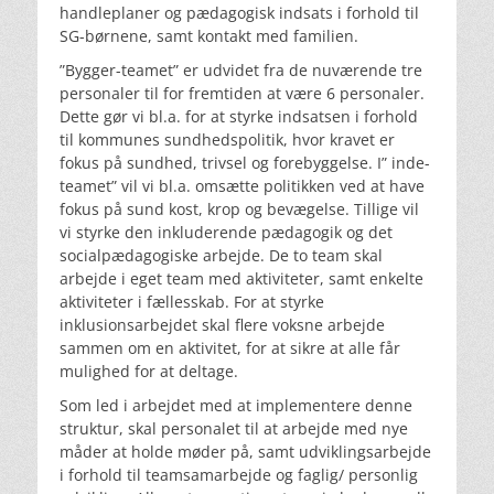
handleplaner og pædagogisk indsats i forhold til
SG-børnene, samt kontakt med familien.
”Bygger-teamet” er udvidet fra de nuværende tre
personaler til for fremtiden at være 6 personaler.
Dette gør vi bl.a. for at styrke indsatsen i forhold
til kommunes sundhedspolitik, hvor kravet er
fokus på sundhed, trivsel og forebyggelse. I” inde-
teamet” vil vi bl.a. omsætte politikken ved at have
fokus på sund kost, krop og bevægelse. Tillige vil
vi styrke den inkluderende pædagogik og det
socialpædagogiske arbejde. De to team skal
arbejde i eget team med aktiviteter, samt enkelte
aktiviteter i fællesskab. For at styrke
inklusionsarbejdet skal flere voksne arbejde
sammen om en aktivitet, for at sikre at alle får
mulighed for at deltage.
Som led i arbejdet med at implementere denne
struktur, skal personalet til at arbejde med nye
måder at holde møder på, samt udviklingsarbejde
i forhold til teamsamarbejde og faglig/ personlig