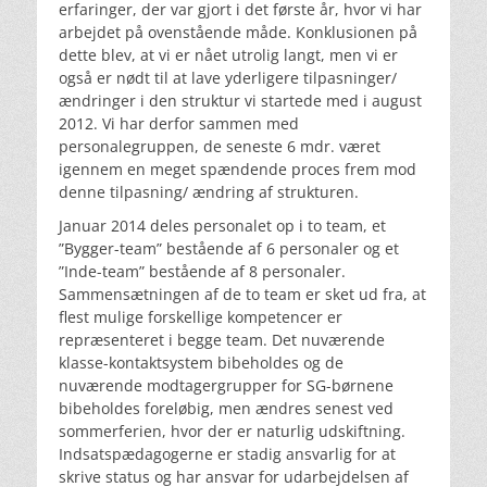
erfaringer, der var gjort i det første år, hvor vi har
arbejdet på ovenstående måde. Konklusionen på
dette blev, at vi er nået utrolig langt, men vi er
også er nødt til at lave yderligere tilpasninger/
ændringer i den struktur vi startede med i august
2012. Vi har derfor sammen med
personalegruppen, de seneste 6 mdr. været
igennem en meget spændende proces frem mod
denne tilpasning/ ændring af strukturen.
Januar 2014 deles personalet op i to team, et
”Bygger-team” bestående af 6 personaler og et
”Inde-team” bestående af 8 personaler.
Sammensætningen af de to team er sket ud fra, at
flest mulige forskellige kompetencer er
repræsenteret i begge team. Det nuværende
klasse-kontaktsystem bibeholdes og de
nuværende modtagergrupper for SG-børnene
bibeholdes foreløbig, men ændres senest ved
sommerferien, hvor der er naturlig udskiftning.
Indsatspædagogerne er stadig ansvarlig for at
skrive status og har ansvar for udarbejdelsen af