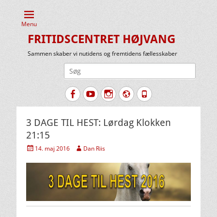
Menu
FRITIDSCENTRET HØJVANG
Sammen skaber vi nutidens og fremtidens fællesskaber
Søg
efter:
Facebook
YouTube
Instagram
Website
Tlf.
3 DAGE TIL HEST: Lørdag Klokken
21:15
Udgivet
Forfatter
14. maj 2016
Dan Riis
den