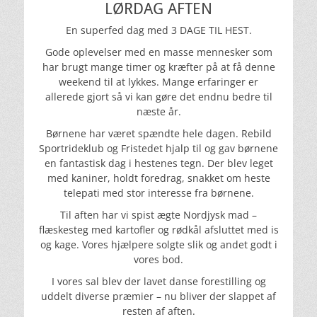
LØRDAG AFTEN
En superfed dag med 3 DAGE TIL HEST.
Gode oplevelser med en masse mennesker som
har brugt mange timer og kræfter på at få denne
weekend til at lykkes. Mange erfaringer er
allerede gjort så vi kan gøre det endnu bedre til
næste år.
Børnene har været spændte hele dagen. Rebild
Sportrideklub og Fristedet hjalp til og gav børnene
en fantastisk dag i hestenes tegn. Der blev leget
med kaniner, holdt foredrag, snakket om heste
telepati med stor interesse fra børnene.
Til aften har vi spist ægte Nordjysk mad –
flæskesteg med kartofler og rødkål afsluttet med is
og kage. Vores hjælpere solgte slik og andet godt i
vores bod.
I vores sal blev der lavet danse forestilling og
uddelt diverse præmier – nu bliver der slappet af
resten af aften.