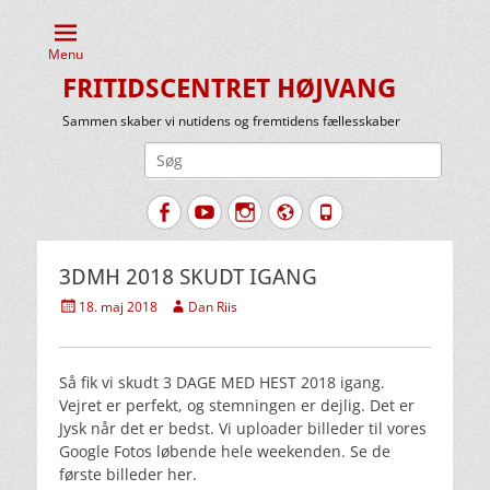
Menu
FRITIDSCENTRET HØJVANG
Sammen skaber vi nutidens og fremtidens fællesskaber
Søg
efter:
Facebook
YouTube
Instagram
Website
Tlf.
3DMH 2018 SKUDT IGANG
Udgivet
Forfatter
18. maj 2018
Dan Riis
den
Så fik vi skudt 3 DAGE MED HEST 2018 igang.
Vejret er perfekt, og stemningen er dejlig. Det er
Jysk når det er bedst. Vi uploader billeder til vores
Google Fotos løbende hele weekenden. Se de
første billeder her.