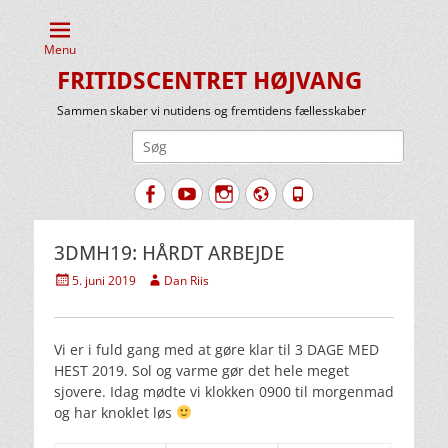
Menu
FRITIDSCENTRET HØJVANG
Sammen skaber vi nutidens og fremtidens fællesskaber
Søg
efter:
Facebook
YouTube
Instagram
Website
Tlf.
3DMH19: HÅRDT ARBEJDE
Udgivet
Forfatter
5. juni 2019
Dan Riis
den
Vi er i fuld gang med at gøre klar til 3 DAGE MED
HEST 2019. Sol og varme gør det hele meget
sjovere. Idag mødte vi klokken 0900 til morgenmad
og har knoklet løs