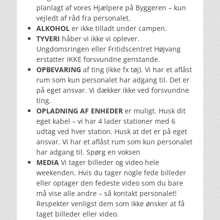
planlagt af vores Hjælpere på Byggeren – kun
vejledt af råd fra personalet.
ALKOHOL
er ikke tilladt under campen.
TYVERI
håber vi ikke vi oplever.
Ungdomsringen eller Fritidscentret Højvang
erstatter IKKE forsvundne genstande.
OPBEVARING
af ting (ikke fx tøj). Vi har et aflåst
rum som kun personalet har adgang til. Det er
på eget ansvar. Vi dækker ikke ved forsvundne
ting.
OPLADNING AF ENHEDER
er muligt. Husk dit
eget kabel – vi har 4 lader stationer med 6
udtag ved hver station. Husk at det er på eget
ansvar. Vi har et aflåst rum som kun personalet
har adgang til. Spørg en voksen
MEDIA
Vi tager billeder og video hele
weekenden. Hvis du tager nogle fede billeder
eller optager den fedeste video som du bare
må vise alle andre – så kontakt personalet!
Respekter venligst dem som ikke ønsker at få
taget billeder eller video.