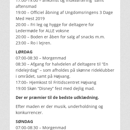
17:00-19:00 – ankomst og indkvartering samt
aftensmad
19:00 – Officiel åbning af Ungdomsringens 3 Dage
Med Hest 2019
20:00 – Fri leg og hygge for deltagere for
Ledermøde for ALLE voksne
20:00 – Boden er åben for salg af snacks m.m.
23:00 – Ro i lejren.
LØRDAG
07:00-08:30 – Morgenmad
08:30 – Afgang for halvdelen af deltagere til “En
ridelejrdag” – som afholdes på skønne rideklubber
i området, samt på Højvang.
17:00– Hjemkost til Fritidscentret Højvang
19:00 Skøn “Disney” fest med dejlig mad.
Der er præmier til de bedste udklædning.
Efter maden er der musik, underholdning og
konkurrencer.
SØNDAG
07:00-08:30 – Morgenmad