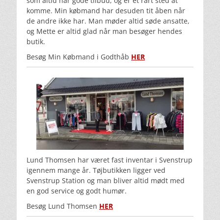
som altid har gode tilbud, og er et rart sted at
komme. Min købmand har desuden tit åben når
de andre ikke har. Man møder altid søde ansatte,
og Mette er altid glad når man besøger hendes
butik.
Besøg Min Købmand i Godthåb
HER
Lund Thomsen har været fast inventar i Svenstrup
igennem mange år. Tøjbutikken ligger ved
Svenstrup Station og man bliver altid mødt med
en god service og godt humør.
Besøg Lund Thomsen
HER