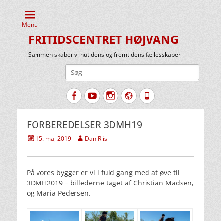
Menu
FRITIDSCENTRET HØJVANG
Sammen skaber vi nutidens og fremtidens fællesskaber
Søg
efter:
Facebook
YouTube
Instagram
Website
Tlf.
FORBEREDELSER 3DMH19
Udgivet
Forfatter
15. maj 2019
Dan Riis
den
På vores bygger er vi i fuld gang med at øve til
3DMH2019 – billederne taget af Christian Madsen,
og Maria Pedersen.