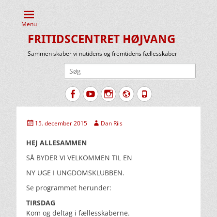
Menu
FRITIDSCENTRET HØJVANG
Sammen skaber vi nutidens og fremtidens fællesskaber
Søg
efter:
Facebook
YouTube
Instagram
Website
Tlf.
Udgivet
Forfatter
15. december 2015
Dan Riis
den
HEJ ALLESAMMEN
SÅ BYDER VI VELKOMMEN TIL EN
NY UGE I UNGDOMSKLUBBEN.
Se programmet herunder:
TIRSDAG
Kom og deltag i fællesskaberne.