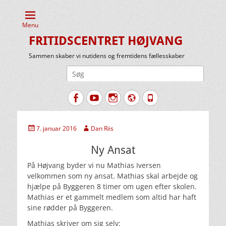
Menu
FRITIDSCENTRET HØJVANG
Sammen skaber vi nutidens og fremtidens fællesskaber
Søg
efter:
Facebook
YouTube
Instagram
Website
Tlf.
Udgivet
Forfatter
7. januar 2016
Dan Riis
den
Ny Ansat
På Højvang byder vi nu Mathias Iversen
velkommen som ny ansat. Mathias skal arbejde og
hjælpe på Byggeren 8 timer om ugen efter skolen.
Mathias er et gammelt medlem som altid har haft
sine rødder på Byggeren.
Mathias skriver om sig selv: