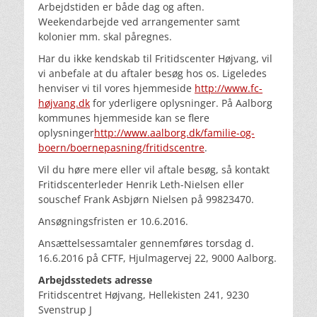
Arbejdstiden er både dag og aften.
Weekendarbejde ved arrangementer samt
kolonier mm. skal påregnes.
Har du ikke kendskab til Fritidscenter Højvang, vil
vi anbefale at du aftaler besøg hos os. Ligeledes
henviser vi til vores hjemmeside
http://www.fc-
højvang.dk
for yderligere oplysninger. På Aalborg
kommunes hjemmeside kan se flere
oplysninger
http://www.aalborg.dk/familie-og-
boern/boernepasning/fritidscentre
.
Vil du høre mere eller vil aftale besøg, så kontakt
Fritidscenterleder Henrik Leth-Nielsen eller
souschef Frank Asbjørn Nielsen på 99823470.
Ansøgningsfristen er 10.6.2016.
Ansættelsessamtaler gennemføres torsdag d.
16.6.2016 på CFTF, Hjulmagervej 22, 9000 Aalborg.
Arbejdsstedets adresse
Fritidscentret Højvang, Hellekisten 241, 9230
Svenstrup J