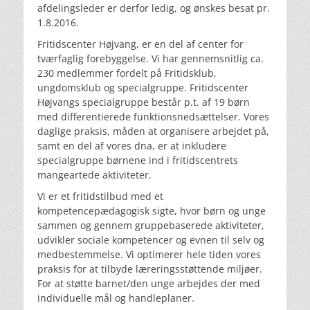
afdelingsleder er derfor ledig, og ønskes besat pr.
1.8.2016.
Fritidscenter Højvang, er en del af center for
tværfaglig forebyggelse. Vi har gennemsnitlig ca.
230 medlemmer fordelt på Fritidsklub,
ungdomsklub og specialgruppe. Fritidscenter
Højvangs specialgruppe består p.t. af 19 børn
med differentierede funktionsnedsættelser. Vores
daglige praksis, måden at organisere arbejdet på,
samt en del af vores dna, er at inkludere
specialgruppe børnene ind i fritidscentrets
mangeartede aktiviteter.
Vi er et fritidstilbud med et
kompetencepædagogisk sigte, hvor børn og unge
sammen og gennem gruppebaserede aktiviteter,
udvikler sociale kompetencer og evnen til selv og
medbestemmelse. Vi optimerer hele tiden vores
praksis for at tilbyde læreringsstøttende miljøer.
For at støtte barnet/den unge arbejdes der med
individuelle mål og handleplaner.