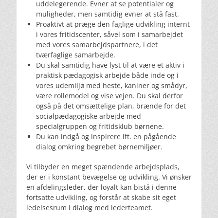
uddelegerende. Evner at se potentialer og
muligheder, men samtidig evner at stå fast.
Proaktivt at præge den faglige udvikling internt
i vores fritidscenter, såvel som i samarbejdet
med vores samarbejdspartnere, i det
tværfaglige samarbejde.
Du skal samtidig have lyst til at være et aktiv i
praktisk pædagogisk arbejde både inde og i
vores udemiljø med heste, kaniner og smådyr,
være rollemodel og vise vejen. Du skal derfor
også på det omsættelige plan, brænde for det
socialpædagogiske arbejde med
specialgruppen og fritidsklub børnene.
Du kan indgå og inspirere ift. en pågående
dialog omkring begrebet børnemiljøer.
Vi tilbyder en meget spændende arbejdsplads,
der er i konstant bevægelse og udvikling. Vi ønsker
en afdelingsleder, der loyalt kan bistå i denne
fortsatte udvikling, og forstår at skabe sit eget
ledelsesrum i dialog med lederteamet.