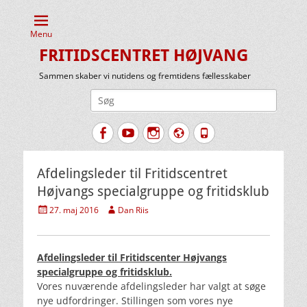
Menu
FRITIDSCENTRET HØJVANG
Sammen skaber vi nutidens og fremtidens fællesskaber
Søg
efter:
Facebook
YouTube
Instagram
Website
Tlf.
Afdelingsleder til Fritidscentret
Højvangs specialgruppe og fritidsklub
Udgivet
Forfatter
27. maj 2016
Dan Riis
den
Afdelingsleder til Fritidscenter Højvangs
specialgruppe og fritidsklub.
Vores nuværende afdelingsleder har valgt at søge
nye udfordringer. Stillingen som vores nye