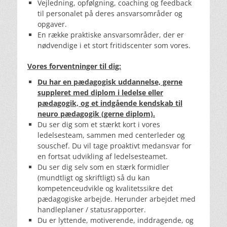
Vejledning, opfølgning, coaching og feedback
til personalet på deres ansvarsområder og
opgaver.
En række praktiske ansvarsområder, der er
nødvendige i et stort fritidscenter som vores.
Vores forventninger til dig:
Du har en pædagogisk uddannelse, gerne
suppleret med diplom i ledelse eller
pædagogik, og et indgående kendskab til
neuro pædagogik (gerne diplom).
Du ser dig som et stærkt kort i vores
ledelsesteam, sammen med centerleder og
souschef. Du vil tage proaktivt medansvar for
en fortsat udvikling af ledelsesteamet.
Du ser dig selv som en stærk formidler
(mundtligt og skriftligt) så du kan
kompetenceudvikle og kvalitetssikre det
pædagogiske arbejde. Herunder arbejdet med
handleplaner / statusrapporter.
Du er lyttende, motiverende, inddragende, og