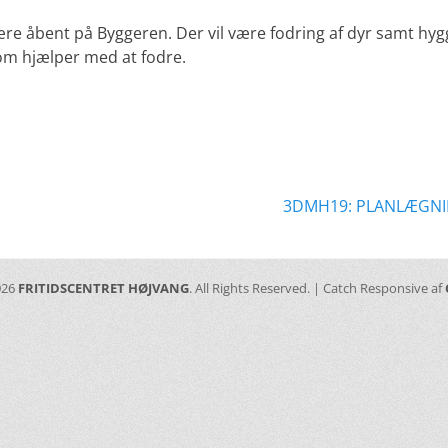
være åbent på Byggeren. Der vil være fodring af dyr samt h
om hjælper med at fodre.
ation
Næste
3DMH19: PLANLÆGNI
indlæg:
026
FRITIDSCENTRET HØJVANG
. All Rights Reserved. | Catch Responsive af