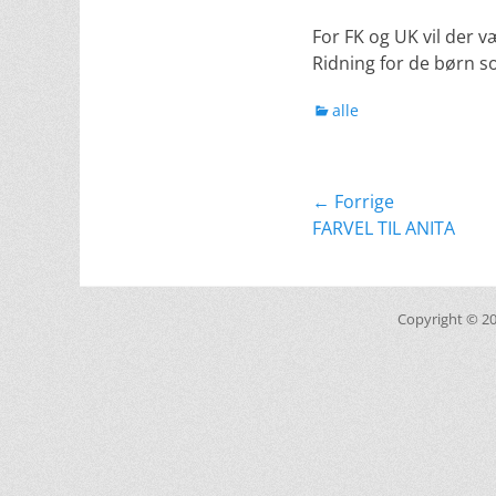
For FK og UK vil der 
Ridning for de børn s
kategorier
alle
Indlægsnavig
← Forrige
Forrige
FARVEL TIL ANITA
indlæg:
Copyright © 2