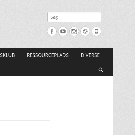
Søg
efter:
Facebook
YouTube
Instagram
Website
Tlf.
SKLUB
RESSOURCEPLADS
DIVERSE
Søg