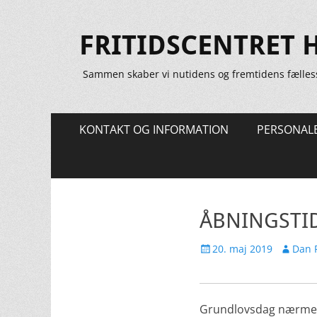
FRITIDSCENTRET 
Sammen skaber vi nutidens og fremtidens fælles
Primær
Spring
KONTAKT OG INFORMATION
PERSONAL
til
Menu
indhold
ÅBNINGSTI
Udgivet
Forfatte
20. maj 2019
Dan R
den
Grundlovsdag nærmer s