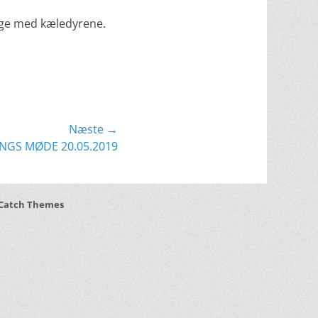
ygge med kæledyrene.
Næste →
NGS MØDE 20.05.2019
Catch Themes