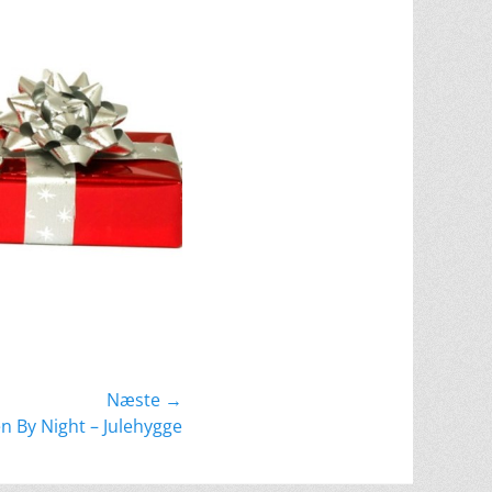
Næste →
en By Night – Julehygge