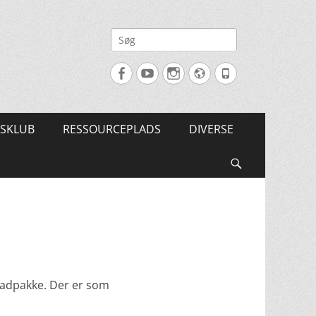
Søg
efter:
Facebook
YouTube
Instagram
Website
Tlf.
SKLUB
RESSOURCEPLADS
DIVERSE
Søg
 madpakke. Der er som