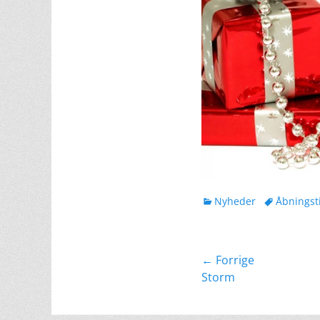
kategorier
Tags
Nyheder
Åbningst
Indlægsnavig
← Forrige
Forrige
Storm
indlæg: