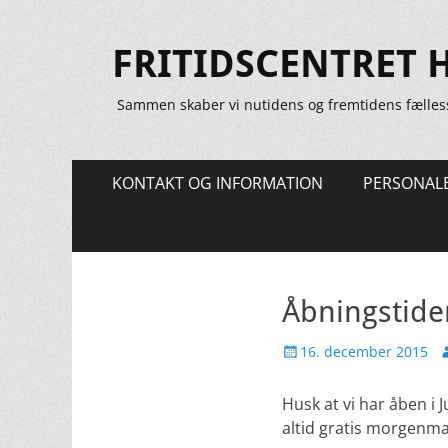
FRITIDSCENTRET 
Sammen skaber vi nutidens og fremtidens fælles
Primær
Spring
KONTAKT OG INFORMATION
PERSONAL
til
Menu
indhold
Åbningstider
Udgivet
F
16. december 2015
den
Husk at vi har åben i
altid gratis morgenmad