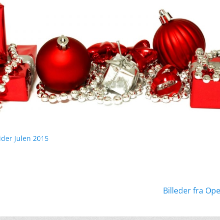
ider Julen 2015
ation
Næste
Billeder fra Op
indlæg: