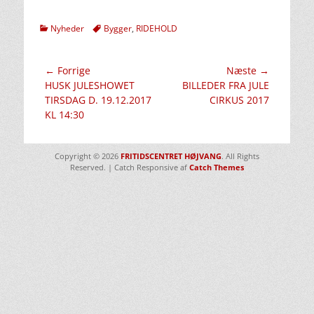
kategorier
Tags
Nyheder
Bygger
,
RIDEHOLD
Indlægsnavigation
← Forrige
Næste →
Forrige
Næste
HUSK JULESHOWET
BILLEDER FRA JULE
indlæg:
indlæg:
TIRSDAG D. 19.12.2017
CIRKUS 2017
KL 14:30
Copyright © 2026
FRITIDSCENTRET HØJVANG
. All Rights
Reserved. | Catch Responsive af
Catch Themes