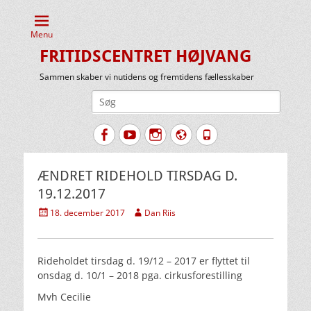
Menu
FRITIDSCENTRET HØJVANG
Sammen skaber vi nutidens og fremtidens fællesskaber
Søg
efter:
Facebook
YouTube
Instagram
Website
Tlf.
ÆNDRET RIDEHOLD TIRSDAG D.
19.12.2017
Udgivet
Forfatter
18. december 2017
Dan Riis
den
Rideholdet tirsdag d. 19/12 – 2017 er flyttet til
onsdag d. 10/1 – 2018 pga. cirkusforestilling
Mvh Cecilie