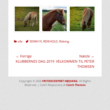
kategorier
Tags
alle
3DMH19
,
RIDEHOLD
,
Ridning
Indlægsnavigation
← Forrige
Næste →
Forrige
Næste
KLUBBERNES DAG 2019
VELKOMMEN TIL PETER
indlæg:
indlæg:
THOMSEN
Copyright © 2026
FRITIDSCENTRET HØJVANG
. All Rights
Reserved. | Catch Responsive af
Catch Themes