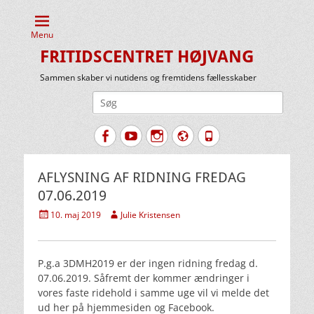
Menu
FRITIDSCENTRET HØJVANG
Sammen skaber vi nutidens og fremtidens fællesskaber
Søg
efter:
Facebook
YouTube
Instagram
Website
Tlf.
AFLYSNING AF RIDNING FREDAG
07.06.2019
Udgivet
Forfatter
10. maj 2019
Julie Kristensen
den
P.g.a 3DMH2019 er der ingen ridning fredag d.
07.06.2019. Såfremt der kommer ændringer i
vores faste ridehold i samme uge vil vi melde det
ud her på hjemmesiden og Facebook.