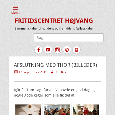
Menu
FRITIDSCENTRET HØJVANG
Sammen skaber vi nutidens og fremtidens fællesskaber
Søg
efter:
Facebook
YouTube
Instagram
Website
Tlf.
AFSLUTNING MED THOR (BILLEDER)
Udgivet
Forfatter
12. september 2019
Dan Riis
den
Igår fik Thor sagt farvel. Vi havde en god dag, og
nogle gode kager som alle fik del af.