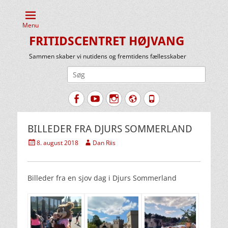
Menu
FRITIDSCENTRET HØJVANG
Sammen skaber vi nutidens og fremtidens fællesskaber
Søg
efter:
Facebook
YouTube
Instagram
Website
Tlf.
BILLEDER FRA DJURS SOMMERLAND
Udgivet
Forfatter
8. august 2018
Dan Riis
den
Billeder fra en sjov dag i Djurs Sommerland