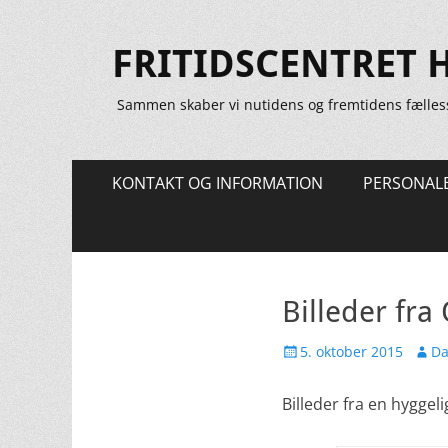
FRITIDSCENTRET 
Sammen skaber vi nutidens og fremtidens fælles
Primær
Spring
KONTAKT OG INFORMATION
PERSONAL
til
Menu
indhold
Billeder fra
Udgivet
Forfa
5. oktober 2015
Da
den
Billeder fra en hyggel