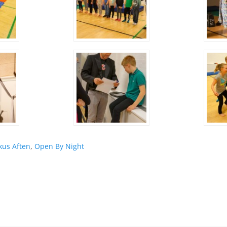
kus Aften
,
Open By Night
ation
Næste
indlæg: