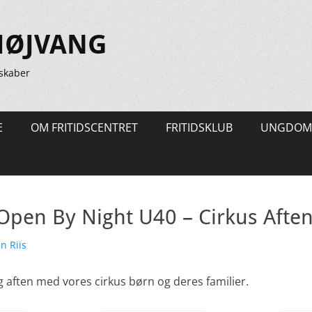
HØJVANG
skaber
E
OM FRITIDSCENTRET
FRITIDSKLUB
UNGDOM
 Open By Night U40 – Cirkus Afte
tter
n Riis
ig aften med vores cirkus børn og deres familier.