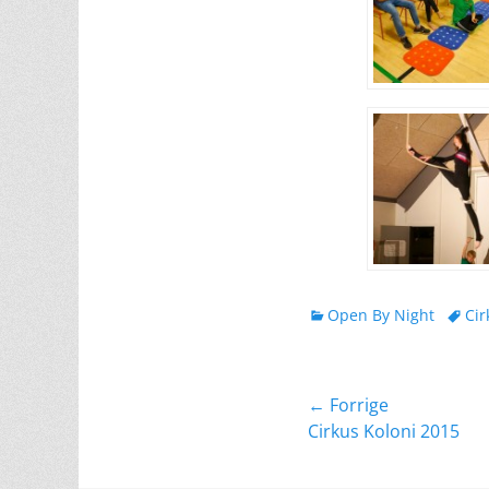
kategorier
Tags
Open By Night
Cir
Indlægsnavig
← Forrige
Forrige
Cirkus Koloni 2015
indlæg: