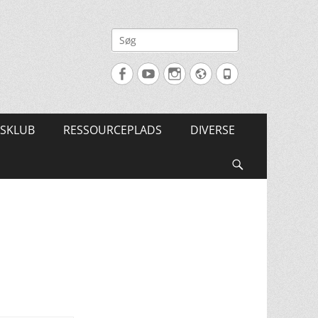
Søg
efter:
Facebook
YouTube
Instagram
Website
Tlf.
SKLUB
RESSOURCEPLADS
DIVERSE
Søg
n