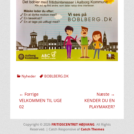
kategorier
Tags
Nyheder
BOBLBERG.DK
Indlægsnavigation
← Forrige
Næste →
Forrige
Næste
VELKOMMEN TIL UGE
KENDER DU EN
indlæg:
indlæg:
02
PLAYMAKER?
Copyright © 2026
FRITIDSCENTRET HØJVANG
. All Rights
Reserved. | Catch Responsive af
Catch Themes