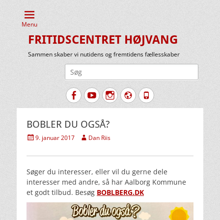
Menu
FRITIDSCENTRET HØJVANG
Sammen skaber vi nutidens og fremtidens fællesskaber
Søg
efter:
Facebook
YouTube
Instagram
Website
Tlf.
BOBLER DU OGSÅ?
Udgivet
Forfatter
9. januar 2017
Dan Riis
den
Søger du interesser, eller vil du gerne dele
interesser med andre, så har Aalborg Kommune
et godt tilbud. Besøg
BOBLBERG.DK