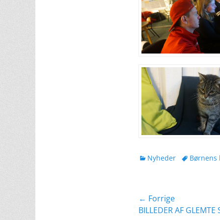
kategorier
Tags
Nyheder
Børnens 
Indlægsnavig
← Forrige
Forrige
BILLEDER AF GLEMTE