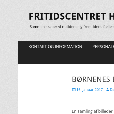
FRITIDSCENTRET 
Sammen skaber vi nutidens og fremtidens fælles
Primær
Spring
KONTAKT OG INFORMATION
PERSONAL
til
Menu
indhold
BØRNENES E
Udgivet
Forfa
16. januar 2017
Da
den
En samling af billed