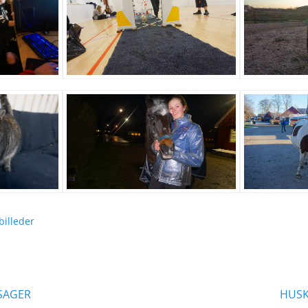
billeder
ation
Næste
 SAGER
HUSK