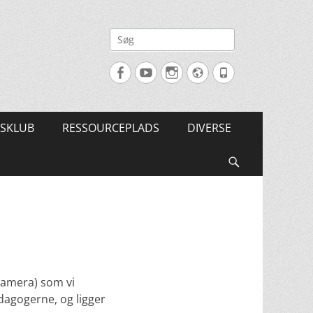
Søg
efter:
Facebook
YouTube
Instagram
Website
Tlf.
SKLUB
RESSOURCEPLADS
DIVERSE
Søg
(kamera) som vi
dagogerne, og ligger