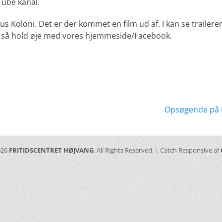
ube kanal.
kus Koloni. Det er der kommet en film ud af. I kan se trailere
så hold øje med vores hjemmeside/Facebook.
ation
Næste
Opsøgende på F
indlæg:
026
FRITIDSCENTRET HØJVANG
. All Rights Reserved. | Catch Responsive af