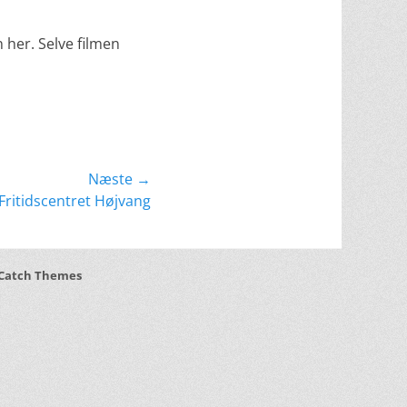
n her. Selve filmen
Næste →
ritidscentret Højvang
Catch Themes