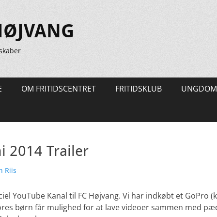
HØJVANG
skaber
E
OM FRITIDSCENTRET
FRITIDSKLUB
UNGDOM
i 2014 Trailer
ter
 Riis
iciel YouTube Kanal til FC Højvang. Vi har indkøbt et GoPro 
ores børn får mulighed for at lave videoer sammen med pæ