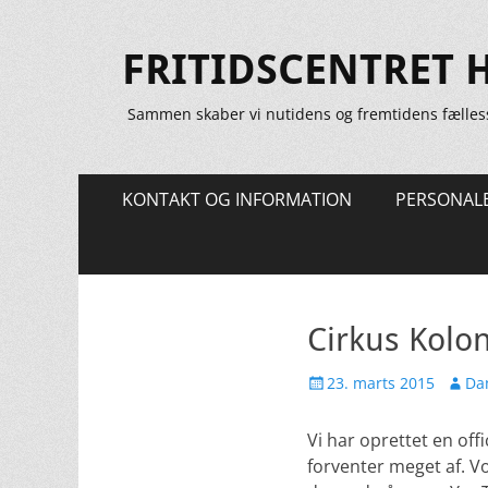
FRITIDSCENTRET 
Sammen skaber vi nutidens og fremtidens fælles
Primær
Spring
KONTAKT OG INFORMATION
PERSONAL
til
Menu
indhold
Cirkus Kolon
Udgivet
Forfat
23. marts 2015
Dan
den
Vi har oprettet en off
forventer meget af. V