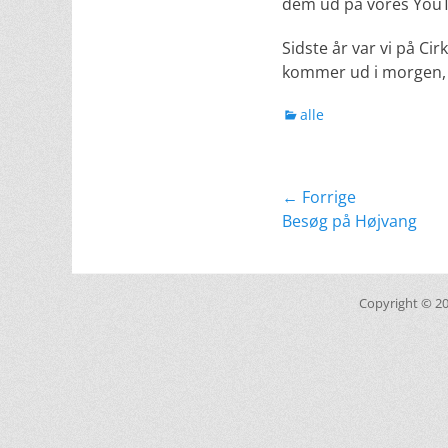
dem ud på vores YouT
Sidste år var vi på Cir
kommer ud i morgen, 
kategorier
alle
Indlægsnavig
← Forrige
Forrige
Besøg på Højvang
indlæg:
Copyright © 2