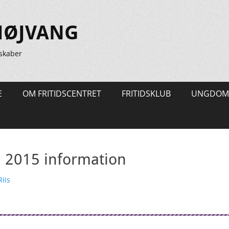
HØJVANG
skaber
E
OM FRITIDSCENTRET
FRITIDSKLUB
UNGDOM
i 2015 information
r
iis