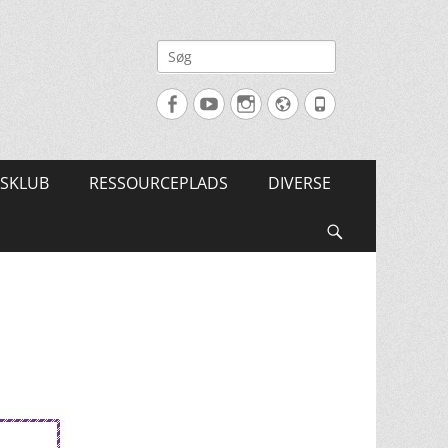
Søg
efter:
Facebook
YouTube
Instagram
Website
Tlf.
SKLUB
RESSOURCEPLADS
DIVERSE
Søg