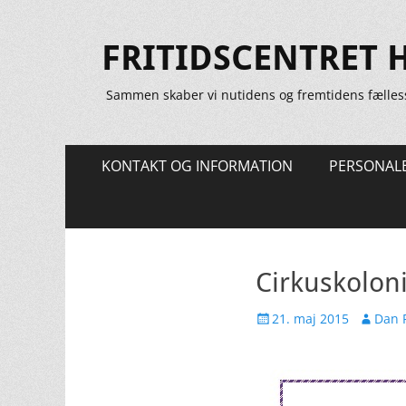
FRITIDSCENTRET 
Sammen skaber vi nutidens og fremtidens fælles
Primær
Spring
KONTAKT OG INFORMATION
PERSONAL
til
Menu
indhold
Cirkuskolon
Udgivet
Forfatte
21. maj 2015
Dan R
den