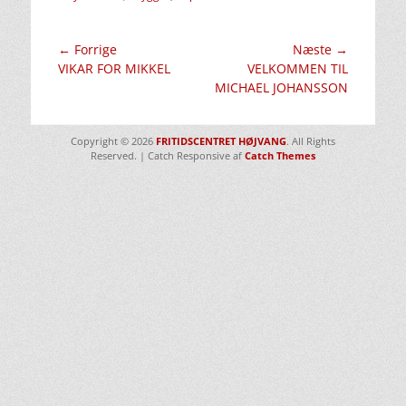
Indlægsnavigation
← Forrige
Næste →
Forrige
Næste
VIKAR FOR MIKKEL
VELKOMMEN TIL
indlæg:
indlæg:
MICHAEL JOHANSSON
Copyright © 2026
FRITIDSCENTRET HØJVANG
. All Rights
Reserved. | Catch Responsive af
Catch Themes