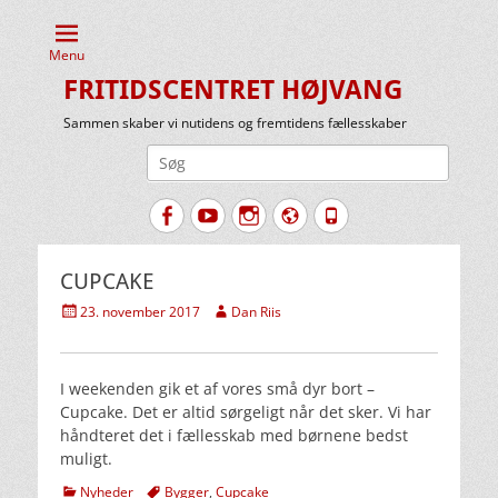
Menu
FRITIDSCENTRET HØJVANG
Sammen skaber vi nutidens og fremtidens fællesskaber
Søg
efter:
Facebook
YouTube
Instagram
Website
Tlf.
CUPCAKE
Udgivet
Forfatter
23. november 2017
Dan Riis
den
I weekenden gik et af vores små dyr bort –
Cupcake. Det er altid sørgeligt når det sker. Vi har
håndteret det i fællesskab med børnene bedst
muligt.
kategorier
Tags
Nyheder
Bygger
,
Cupcake