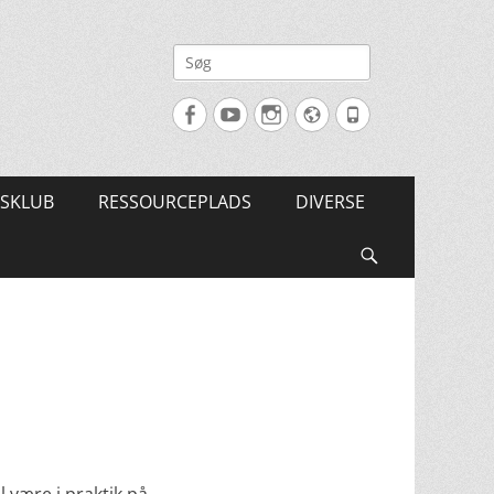
Søg
efter:
Facebook
YouTube
Instagram
Website
Tlf.
SKLUB
RESSOURCEPLADS
DIVERSE
Søg