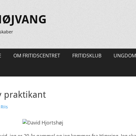
HØJVANG
skaber
E
OM FRITIDSCENTRET
FRITIDSKLUB
UNGDOM
 praktikant
er
Riis