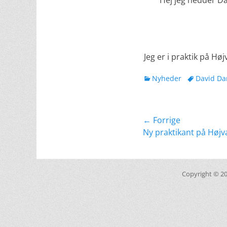
Hej jeg hedder Da
Jeg er i praktik på Hø
kategorier
Tags
Nyheder
David Da
Indlægsnavig
← Forrige
Forrige
Ny praktikant på Høj
indlæg:
Copyright © 2