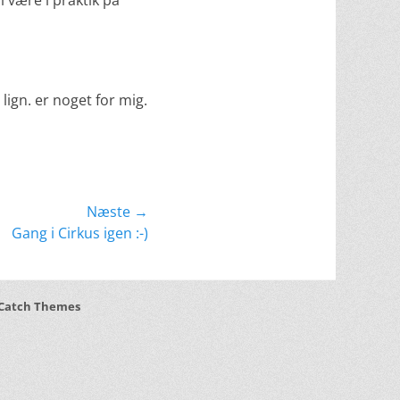
 være i praktik på
lign. er noget for mig.
Næste →
Gang i Cirkus igen :-)
Catch Themes