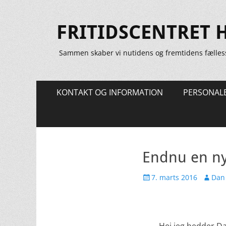
FRITIDSCENTRET 
Sammen skaber vi nutidens og fremtidens fælles
Primær
Spring
KONTAKT OG INFORMATION
PERSONAL
til
Menu
indhold
Endnu en ny
Udgivet
Forfatt
7. marts 2016
Dan 
den