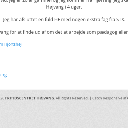
vid, jeg er 20 år gammel og jeg kommer fra Hjørring. Jeg skal
Højvang i 4 uger.
Jeg har afsluttet en fuld HF med nogen ekstra fag fra STX.
jvang for at finde ud af om det at arbejde som pædagog eller 
m Hjortshøj
ation
Næste
vang
indlæg:
026
FRITIDSCENTRET HØJVANG
. All Rights Reserved. | Catch Responsive af