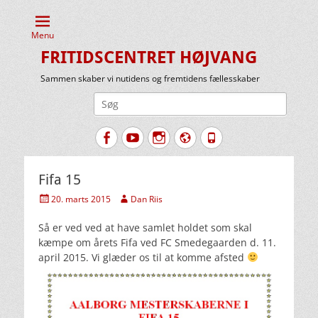
Menu
FRITIDSCENTRET HØJVANG
Sammen skaber vi nutidens og fremtidens fællesskaber
Søg
efter:
Facebook
YouTube
Instagram
Website
Tlf.
Fifa 15
Udgivet
Forfatter
20. marts 2015
Dan Riis
den
Så er ved ved at have samlet holdet som skal
kæmpe om årets Fifa ved FC Smedegaarden d. 11.
april 2015. Vi glæder os til at komme afsted