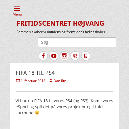
Menu
FRITIDSCENTRET HØJVANG
Sammen skaber vi nutidens og fremtidens fællesskaber
Søg
efter:
Facebook
YouTube
Instagram
Website
Tlf.
FIFA 18 TIL PS4
Udgivet
Forfatter
1. februar 2018
Dan Riis
den
Vi har nu FIFA 18 til vores PS4 (og PS3). Kom i vores
eSport og spil det på vores projektor og i fuld
surround