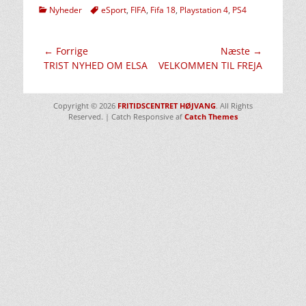
kategorier
Tags
Nyheder
eSport
,
FIFA
,
Fifa 18
,
Playstation 4
,
PS4
Indlægsnavigation
← Forrige
Næste →
Forrige
Næste
TRIST NYHED OM ELSA
VELKOMMEN TIL FREJA
indlæg:
indlæg:
Copyright © 2026
FRITIDSCENTRET HØJVANG
. All Rights
Reserved. | Catch Responsive af
Catch Themes