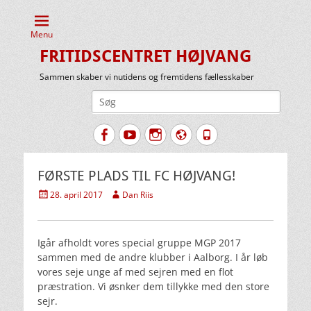
Menu
FRITIDSCENTRET HØJVANG
Sammen skaber vi nutidens og fremtidens fællesskaber
Søg
efter:
Facebook
YouTube
Instagram
Website
Tlf.
FØRSTE PLADS TIL FC HØJVANG!
Udgivet
Forfatter
28. april 2017
Dan Riis
den
Igår afholdt vores special gruppe MGP 2017
sammen med de andre klubber i Aalborg. I år løb
vores seje unge af med sejren med en flot
præstration. Vi øsnker dem tillykke med den store
sejr.