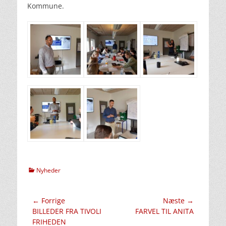
Kommune.
kategorier
Nyheder
Indlægsnavigation
← Forrige
Næste →
Forrige
Næste
BILLEDER FRA TIVOLI
FARVEL TIL ANITA
indlæg:
indlæg:
FRIHEDEN