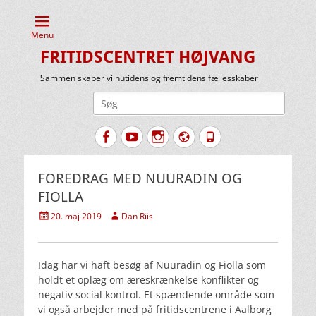
Menu
FRITIDSCENTRET HØJVANG
Sammen skaber vi nutidens og fremtidens fællesskaber
Søg
efter:
Facebook
YouTube
Instagram
Website
Tlf.
FOREDRAG MED NUURADIN OG
FIOLLA
Udgivet
Forfatter
20. maj 2019
Dan Riis
den
Idag har vi haft besøg af Nuuradin og Fiolla som
holdt et oplæg om æreskrænkelse konflikter og
negativ social kontrol. Et spændende område som
vi også arbejder med på fritidscentrene i Aalborg