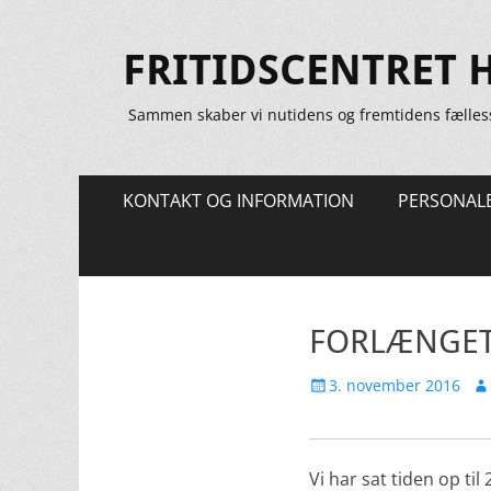
FRITIDSCENTRET 
Sammen skaber vi nutidens og fremtidens fælles
Primær
Spring
KONTAKT OG INFORMATION
PERSONAL
til
Menu
indhold
FORLÆNGET 
Udgivet
Fo
3. november 2016
den
Vi har sat tiden op ti