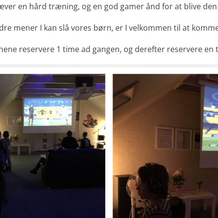
æver en hård træning, og en god gamer ånd for at blive den 
ældre mener I kan slå vores børn, er I velkommen til at komm
ene reservere 1 time ad gangen, og derefter reservere en 