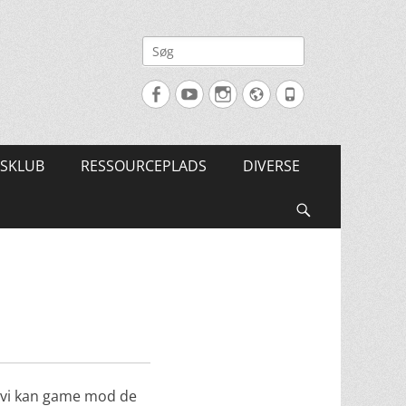
Søg
efter:
Facebook
YouTube
Instagram
Website
Tlf.
SKLUB
RESSOURCEPLADS
DIVERSE
Søg
så vi kan game mod de