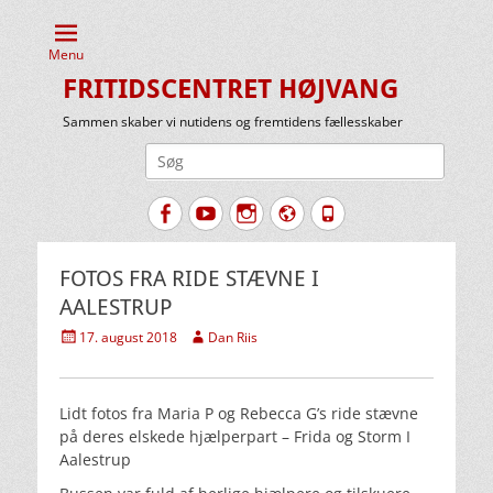
Menu
FRITIDSCENTRET HØJVANG
Sammen skaber vi nutidens og fremtidens fællesskaber
Søg
efter:
Facebook
YouTube
Instagram
Website
Tlf.
FOTOS FRA RIDE STÆVNE I
AALESTRUP
Udgivet
Forfatter
17. august 2018
Dan Riis
den
Lidt fotos fra Maria P og Rebecca G’s ride stævne
på deres elskede hjælperpart – Frida og Storm I
Aalestrup