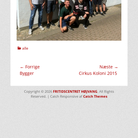
kategorier
alle
Indlægsnavigation
← Forrige
Næste →
Forrige
Næste
Bygger
Cirkus Koloni 2015
indlæg:
indlæg:
Copyright © 2026
FRITIDSCENTRET HØJVANG
. All Rights
Reserved. | Catch Responsive af
Catch Themes