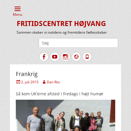
Menu
FRITIDSCENTRET HØJVANG
Sammen skaber vi nutidens og fremtidens fællesskaber
Søg
efter:
Facebook
YouTube
Instagram
Website
Tlf.
Frankrig
Udgivet
Forfatter
2. juli 2015
Dan Riis
den
Så kom UK’erne afsted i fredags i højt humør