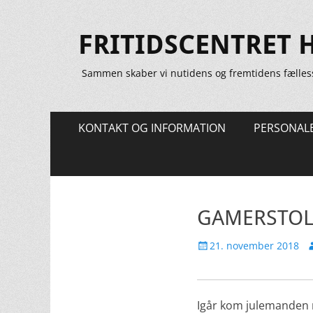
FRITIDSCENTRET 
Sammen skaber vi nutidens og fremtidens fælles
Primær
Spring
KONTAKT OG INFORMATION
PERSONAL
til
Menu
indhold
GAMERSTOL
Udgivet
F
21. november 2018
den
Igår kom julemanden m