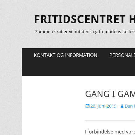
FRITIDSCENTRET 
Sammen skaber vi nutidens og fremtidens fælles
Primær
Spring
KONTAKT OG INFORMATION
PERSONAL
til
Menu
indhold
GANG I GA
Udgivet
Forfatte
20. juni 2019
Dan 
den
I forbindelse med vor