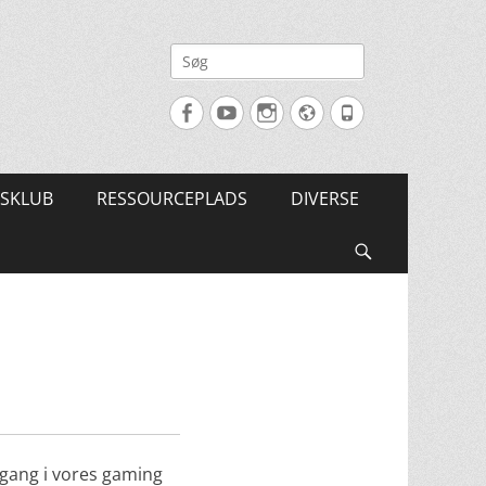
Søg
efter:
Facebook
YouTube
Instagram
Website
Tlf.
SKLUB
RESSOURCEPLADS
DIVERSE
Søg
 gang i vores gaming