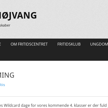
HØJVANG
skaber
E
OM FRITIDSCENTRET
FRITIDSKLUB
UNGDOM
MING
r
Riis
es Wildcard dage for vores kommende 4. klasser er der fuld