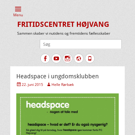
Menu
FRITIDSCENTRET HØJVANG
Sammen skaber vi nutidens og fremtidens fællesskaber
Søg
efter:
Facebook
YouTube
Instagram
Website
Tlf.
Headspace i ungdomsklubben
Udgivet
Forfatter
22. juni 2015
Helle Rørbæk
den