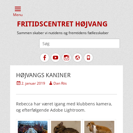
Menu
FRITIDSCENTRET HØJVANG
Sammen skaber vi nutidens og fremtidens fællesskaber
Søg
efter:
Facebook
YouTube
Instagram
Website
Tlf.
HØJVANGS KANINER
Udgivet
Forfatter
2. januar 2019
Dan Riis
den
Rebecca har været igang med klubbens kamera,
og efterfølgende Adobe Lightroom.