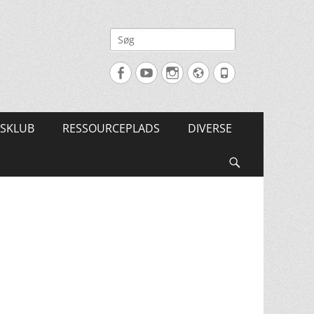
Søg
efter:
Facebook
YouTube
Instagram
Website
Tlf.
SKLUB
RESSOURCEPLADS
DIVERSE
Søg