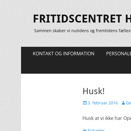
FRITIDSCENTRET 
Sammen skaber vi nutidens og fremtidens fælles
Primær
Spring
KONTAKT OG INFORMATION
PERSONAL
til
Menu
indhold
Husk!
Udgivet
Forfa
3. februar 2016
Da
den
Husk at vi ikke har Op
kategorier
Nyheder