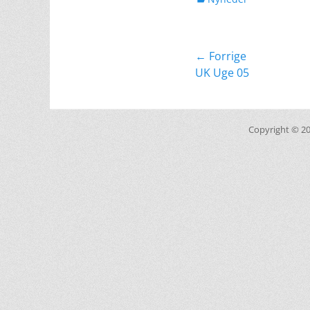
Indlægsnavig
← Forrige
Forrige
UK Uge 05
indlæg:
Copyright © 2