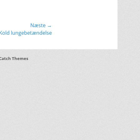
Næste →
Kold lungebetændelse
Catch Themes