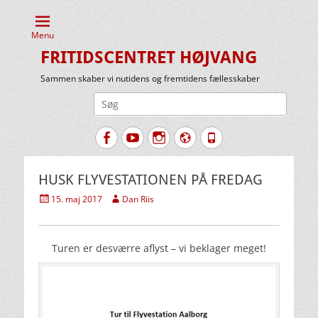
Menu
FRITIDSCENTRET HØJVANG
Sammen skaber vi nutidens og fremtidens fællesskaber
Søg
efter:
Facebook
YouTube
Instagram
Website
Tlf.
HUSK FLYVESTATIONEN PÅ FREDAG
Udgivet
Forfatter
15. maj 2017
Dan Riis
den
Turen er desværre aflyst – vi beklager meget!