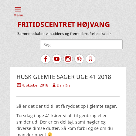
Menu
FRITIDSCENTRET HØJVANG
Sammen skaber vi nutidens og fremtidens fællesskaber
Søg
efter:
Facebook
YouTube
Instagram
Website
Tlf.
HUSK GLEMTE SAGER UGE 41 2018
Udgivet
Forfatter
4. oktober 2018
Dan Riis
den
Så er det der tid til at få ryddet op i glemte sager.
Torsdag i uge 41 kører vi alt til genbrug eller
smider ud. Der er en del tøj, samt nøgler og
diverse dimse dutter. Så kom forbi og se om du
mangler noget