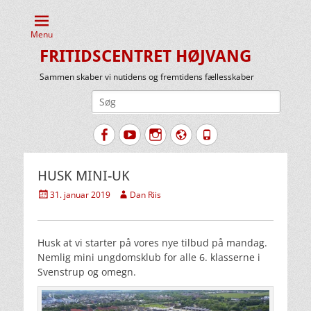
Menu
FRITIDSCENTRET HØJVANG
Sammen skaber vi nutidens og fremtidens fællesskaber
Søg
efter:
Facebook
YouTube
Instagram
Website
Tlf.
HUSK MINI-UK
Udgivet
Forfatter
31. januar 2019
Dan Riis
den
Husk at vi starter på vores nye tilbud på mandag.
Nemlig mini ungdomsklub for alle 6. klasserne i
Svenstrup og omegn.